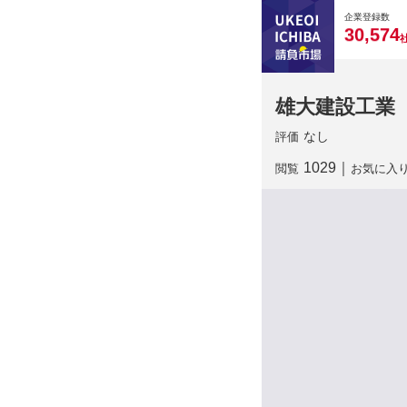
0
0
0
0
0
企業登録数
,
3
0
5
7
4
雄大建設工業
なし
評価
1029
｜
閲覧
お気に入