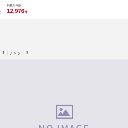
0
0
0
0
0
掲載案件数
,
1
2
9
7
6
社
件
1
｜
3
り
チャット