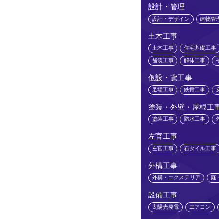
設計・管理
設計・デザイン
建物管
土木工事
土木工事
住宅基礎工事
舗装工事
解体工事
仮設・鳶工事
足場工事
鉄骨工事
塗装・外壁・屋根工
塗装工事
防水工事
左官工事
左官工事
石タイル工事
外構工事
外構・エクステリア
庭
設備工事
太陽光発電
エアコン