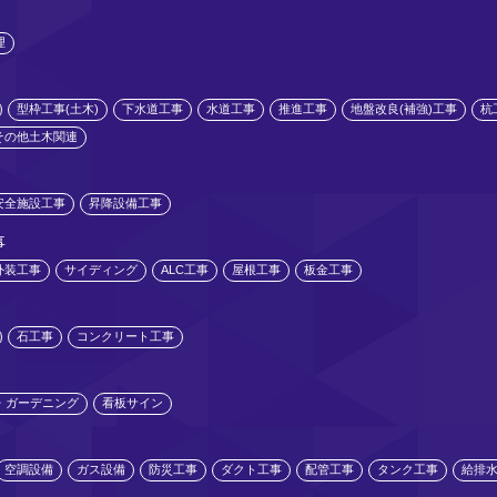
理
型枠工事(土木)
下水道工事
水道工事
推進工事
地盤改良(補強)工事
杭
その他土木関連
安全施設工事
昇降設備工事
事
外装工事
サイディング
ALC工事
屋根工事
板金工事
石工事
コンクリート工事
・ガーデニング
看板サイン
空調設備
ガス設備
防災工事
ダクト工事
配管工事
タンク工事
給排