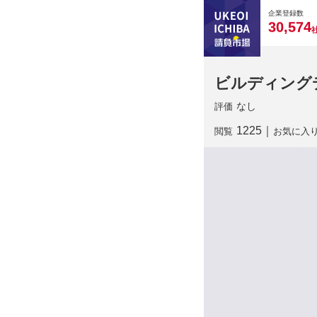
0
0
0
0
0
企業登録数
,
3
0
5
7
4
ビルディング
なし
評価
1225
｜
閲覧
お気に入