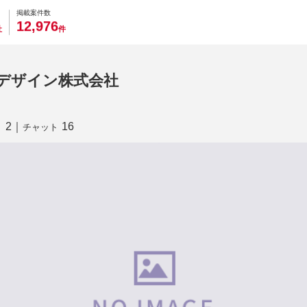
0
0
0
0
0
掲載案件数
,
1
2
9
7
6
社
件
デザイン株式会社
2
｜
16
り
チャット