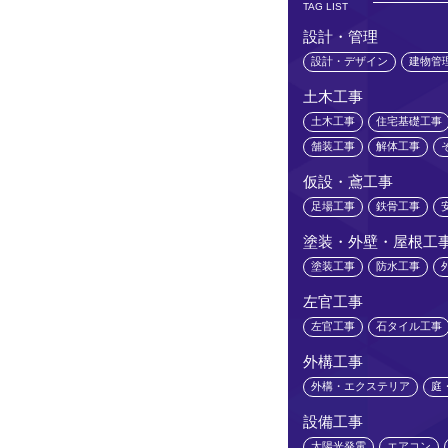
TAG LIST
設計・管理
設計・デザイン
建物管
土木工事
土木工事
住宅基礎工事
舗装工事
解体工事
仮設・鳶工事
足場工事
鉄骨工事
塗装・外壁・屋根工
塗装工事
防水工事
左官工事
左官工事
石タイル工事
外構工事
外構・エクステリア
庭
設備工事
太陽光発電
エアコン