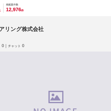
0
0
0
0
0
掲載案件数
,
1
2
9
7
6
社
件
ニアリング株式会社
0
｜
0
り
チャット