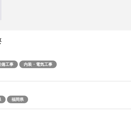
要
設備工事
内装・電気工事
県
福岡県