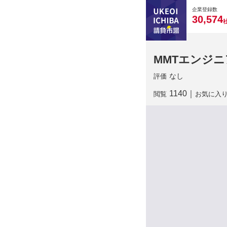
0
0
0
0
0
企業登録数
,
3
0
5
7
4
MMTエンジ
なし
評価
1140
｜
閲覧
お気に入