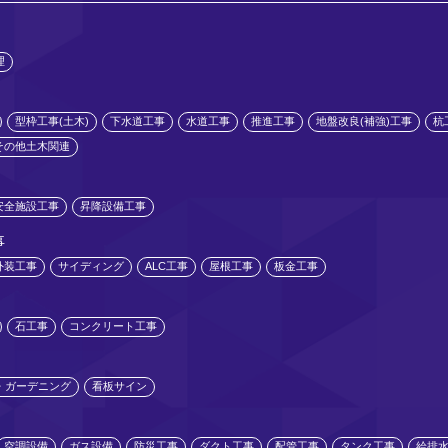
理
型枠工事(土木)
下水道工事
水道工事
推進工事
地盤改良(補強)工事
杭
その他土木関連
安全施設工事
昇降設備工事
事
外装工事
サイディング
ALC工事
屋根工事
板金工事
石工事
コンクリート工事
・ガーデニング
看板サイン
空調設備
ガス設備
防災工事
ダクト工事
配管工事
タンク工事
給排