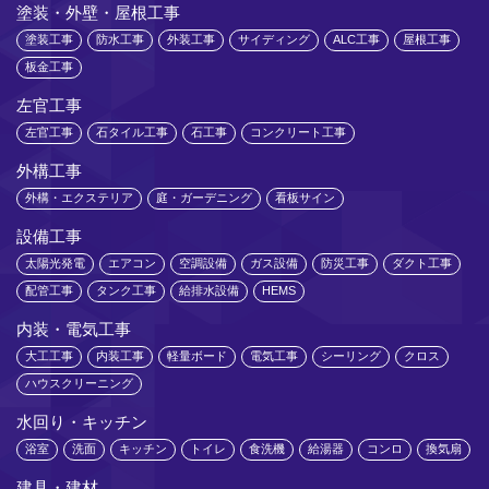
塗装・外壁・屋根工事
塗装工事
防水工事
外装工事
サイディング
ALC工事
屋根工事
板金工事
左官工事
左官工事
石タイル工事
石工事
コンクリート工事
外構工事
外構・エクステリア
庭・ガーデニング
看板サイン
設備工事
太陽光発電
エアコン
空調設備
ガス設備
防災工事
ダクト工事
配管工事
タンク工事
給排水設備
HEMS
内装・電気工事
大工工事
内装工事
軽量ボード
電気工事
シーリング
クロス
ハウスクリーニング
水回り・キッチン
浴室
洗面
キッチン
トイレ
食洗機
給湯器
コンロ
換気扇
建具・建材