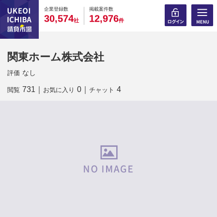
0
0
0
0
0
0
0
0
0
0
企業登録数
掲載案件数
,
,
3
0
5
7
4
1
2
9
7
6
社
件
関東ホーム株式会社
なし
評価
731
｜
0
｜
4
閲覧
お気に入り
チャット