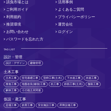
請負市場とは
活用事例
ご利用ガイド
よくあるご質問
利用規約
プライバシーポリシー
推奨環境
運営会社
お問い合わせ
ログイン
パスワードを忘れた方
TAG LIST
設計・管理
設計・デザイン
建物管理
土木工事
土木工事
住宅基礎工事
型枠工事(土木)
下水道工事
水道工事
推進工事
地盤改良(補強)工事
杭工事
鉄筋工事(土木)
舗装工事
解体工事
その他土木関連
仮設・鳶工事
足場工事
鉄骨工事
安全施設工事
昇降設備工事