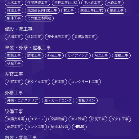
土木工事
住宅基礎工事
型枠工事(土木)
下水道工事
水道工事
推進工事
地盤改良(補強)工事
杭工事
鉄筋工事(土木)
舗装工事
解体工事
その他土木関連
仮設・鳶工事
足場工事
鉄骨工事
安全施設工事
昇降設備工事
塗装・外壁・屋根工事
塗装工事
防水工事
外装工事
サイディング
ALC工事
屋根工事
板金工事
左官工事
左官工事
石タイル工事
石工事
コンクリート工事
外構工事
外構・エクステリア
庭・ガーデニング
看板サイン
設備工事
太陽光発電
エアコン
空調設備
ガス設備
防災工事
ダクト工事
配管工事
タンク工事
給排水設備
HEMS
内装・電気工事