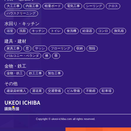
大工工事
内装工事
軽量ボード
電気工事
シーリング
クロス
ハウスクリーニング
水回り・キッチン
浴室
洗面
キッチン
トイレ
食洗機
給湯器
コンロ
換気扇
建具・建材
家具工事
窓
サッシ
フローリング
収納
階段
バルコニー・ベランダ
襖
畳
金物・鉄工
金物・鉄工
鉄工工事
製缶工事
その他
建築資材搬入
運送業
交通警備
ビル警備
不動産
駐車場
Copyright © ukeoi-ichiba.com all rights reserved.