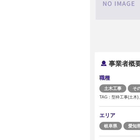
事業者概
職種
土木工事
そ
TAG：型枠工事(土木
エリア
岐阜県
愛知