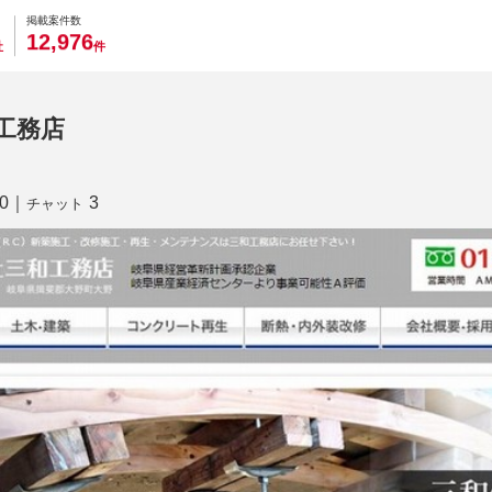
0
0
0
0
0
掲載案件数
,
1
2
9
7
6
社
件
工務店
0
｜
3
チャット