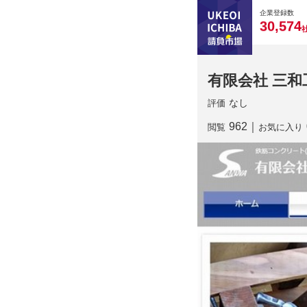
0
0
0
0
0
企業登録数
,
3
0
5
7
4
有限会社 三和
なし
評価
962
｜
閲覧
お気に入り