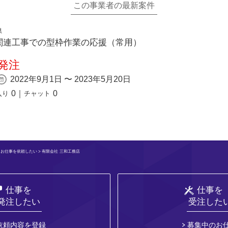
この事業者の最新案件
県
関連工事での型枠作業の応援（常用）
発注
2022年9月1日 〜 2023年5月20日
0
｜
0
入り
チャット
>
お仕事を依頼したい
> 有限会社 三和工務店
仕事を
仕事を
発注したい
受注した
依頼内容を登録
募集中のお