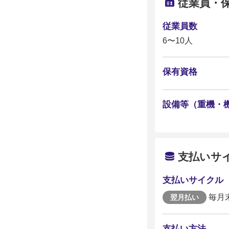
従業員・
従業員数
6〜10人
保有資格
設備等（重機・
支払いサ
支払いサイクル
毎月
翌月払い
支払い方法