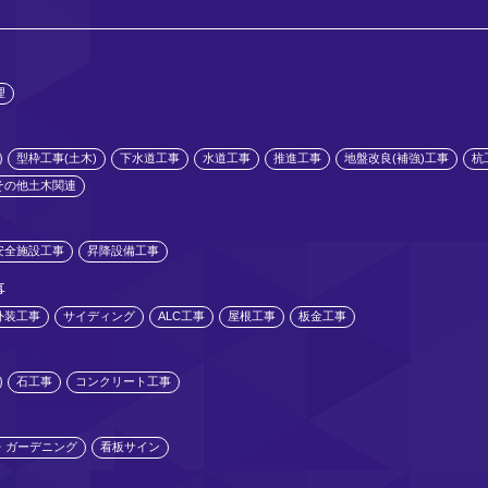
理
型枠工事(土木)
下水道工事
水道工事
推進工事
地盤改良(補強)工事
杭
その他土木関連
安全施設工事
昇降設備工事
事
外装工事
サイディング
ALC工事
屋根工事
板金工事
石工事
コンクリート工事
・ガーデニング
看板サイン