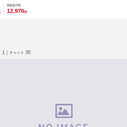
0
0
0
0
0
掲載案件数
,
1
2
9
7
6
社
件
1
｜
35
り
チャット