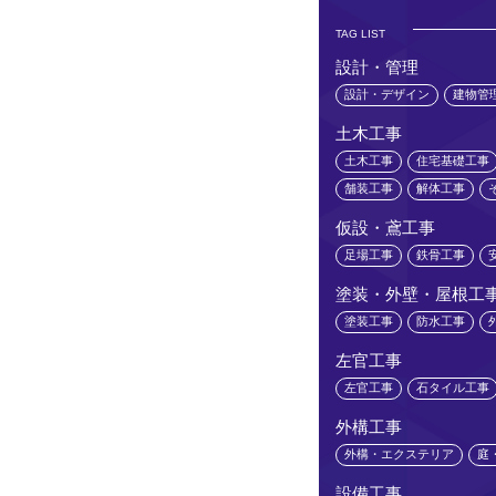
TAG LIST
設計・管理
設計・デザイン
建物管
土木工事
土木工事
住宅基礎工事
舗装工事
解体工事
仮設・鳶工事
足場工事
鉄骨工事
塗装・外壁・屋根工
塗装工事
防水工事
左官工事
左官工事
石タイル工事
外構工事
外構・エクステリア
庭
設備工事