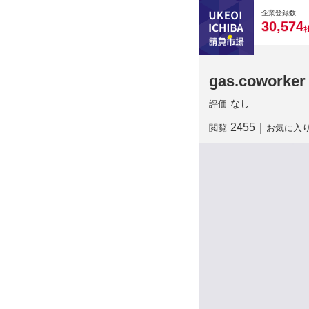
0
0
0
0
0
企業登録数
,
3
0
5
7
4
gas.coworker
なし
評価
2455
｜
閲覧
お気に入