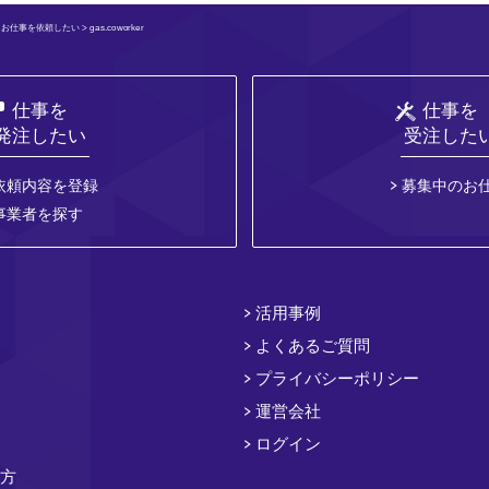
>
お仕事を依頼したい
> gas.coworker
仕事を
仕事を
発注したい
受注した
依頼内容を登録
募集中のお
事業者を探す
活用事例
よくあるご質問
プライバシーポリシー
運営会社
ログイン
方