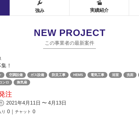
実績紹介
強み
NEW PROJECT
この事業者の最新案件
県
募集！
ン
空調設備
ガス設備
防災工事
HEMS
電気工事
浴室
洗面
コンロ
換気扇
発注
2021年4月11日 〜 4月13日
0
｜
0
入り
チャット