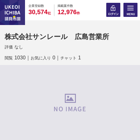
0
0
0
0
0
0
0
0
0
0
企業登録数
掲載案件数
,
,
3
0
5
7
4
1
2
9
7
6
社
件
株式会社サンレール 広島営業所
なし
評価
1030
｜
0
｜
1
閲覧
お気に入り
チャット