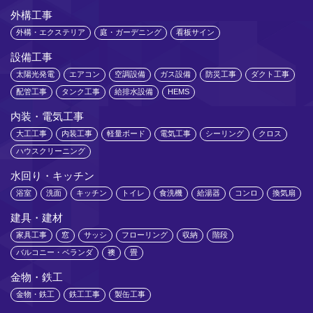
外構工事
外構・エクステリア
庭・ガーデニング
看板サイン
設備工事
太陽光発電
エアコン
空調設備
ガス設備
防災工事
ダクト工事
配管工事
タンク工事
給排水設備
HEMS
内装・電気工事
大工工事
内装工事
軽量ボード
電気工事
シーリング
クロス
ハウスクリーニング
水回り・キッチン
浴室
洗面
キッチン
トイレ
食洗機
給湯器
コンロ
換気扇
建具・建材
家具工事
窓
サッシ
フローリング
収納
階段
バルコニー・ベランダ
襖
畳
金物・鉄工
金物・鉄工
鉄工工事
製缶工事