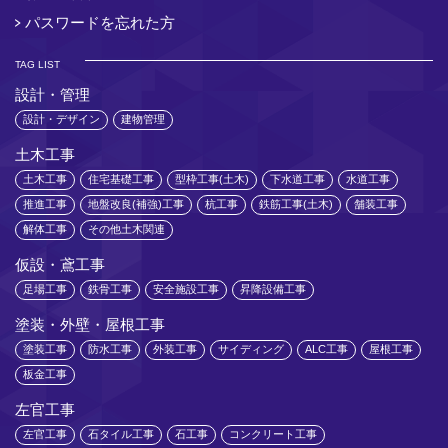
パスワードを忘れた方
TAG LIST
設計・管理
設計・デザイン
建物管理
土木工事
土木工事
住宅基礎工事
型枠工事(土木)
下水道工事
水道工事
推進工事
地盤改良(補強)工事
杭工事
鉄筋工事(土木)
舗装工事
解体工事
その他土木関連
仮設・鳶工事
足場工事
鉄骨工事
安全施設工事
昇降設備工事
塗装・外壁・屋根工事
塗装工事
防水工事
外装工事
サイディング
ALC工事
屋根工事
板金工事
左官工事
左官工事
石タイル工事
石工事
コンクリート工事