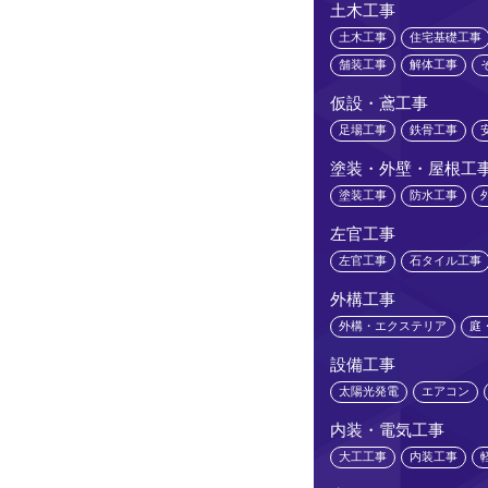
土木工事
土木工事
住宅基礎工事
舗装工事
解体工事
仮設・鳶工事
足場工事
鉄骨工事
塗装・外壁・屋根工
塗装工事
防水工事
左官工事
左官工事
石タイル工事
外構工事
外構・エクステリア
庭
設備工事
太陽光発電
エアコン
内装・電気工事
大工工事
内装工事