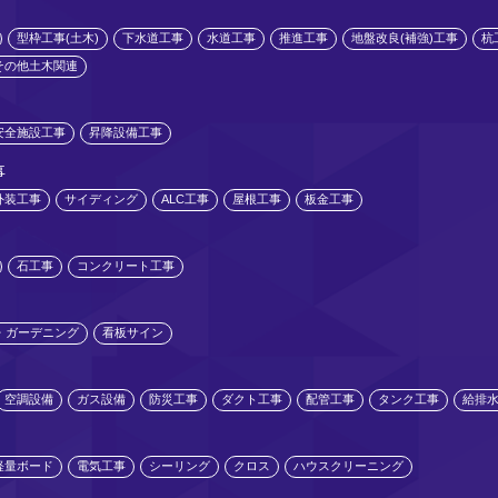
型枠工事(土木)
下水道工事
水道工事
推進工事
地盤改良(補強)工事
杭
その他土木関連
安全施設工事
昇降設備工事
事
外装工事
サイディング
ALC工事
屋根工事
板金工事
石工事
コンクリート工事
・ガーデニング
看板サイン
空調設備
ガス設備
防災工事
ダクト工事
配管工事
タンク工事
給排
軽量ボード
電気工事
シーリング
クロス
ハウスクリーニング