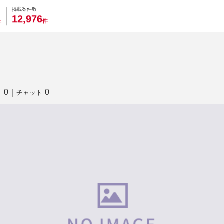
0
0
0
0
0
掲載案件数
,
1
2
9
7
6
社
件
0
｜
0
り
チャット