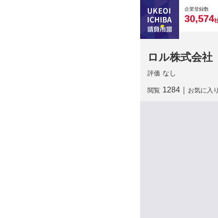
0
0
0
0
0
企業登録数
,
3
0
5
7
4
ロル株式会社
なし
評価
1284
｜
閲覧
お気に入