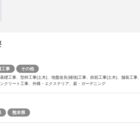
要
構工事
その他
宅基礎工事、型枠工事(土木)、地盤改良(補強)工事、鉄筋工事(土木)、舗装工
ンクリート工事、外構・エクステリア、庭・ガーデニング
県
熊本県