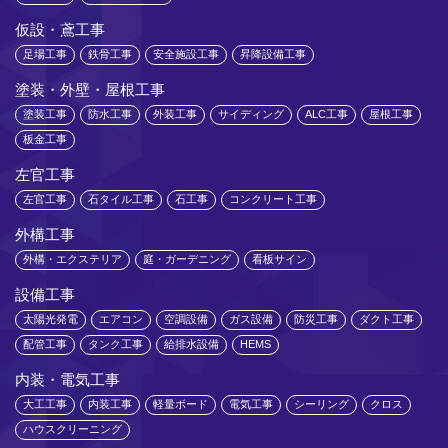
仮設・鳶工事
足場工事
鉄骨工事
安全施設工事
昇降設備工事
塗装・外壁・屋根工事
塗装工事
防水工事
外装工事
サイディング
ALC工事
屋根工事
板金工事
左官工事
左官工事
石タイル工事
石工事
コンクリート工事
外構工事
外構・エクステリア
庭・ガーデニング
看板サイン
設備工事
太陽光発電
エアコン
空調設備
ガス設備
防災工事
ダクト工事
配管工事
タンク工事
給排水設備
HEMS
内装・電気工事
大工工事
内装工事
軽量ボード
電気工事
シーリング
クロス
ハウスクリーニング