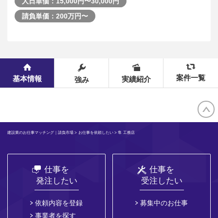
人日単価：15,000円〜30,000円
請負単価：200万円〜
案件一覧
基本情報
実績紹介
強み
建設業のお仕事マッチング｜請負市場
>
お仕事を依頼したい
> 隼 工務店
仕事を
仕事を
発注したい
受注したい
依頼内容を登録
募集中のお仕事
事業者を探す