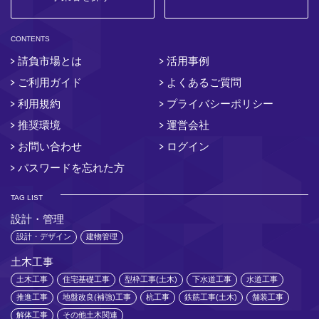
CONTENTS
請負市場とは
活用事例
ご利用ガイド
よくあるご質問
利用規約
プライバシーポリシー
推奨環境
運営会社
お問い合わせ
ログイン
パスワードを忘れた方
TAG LIST
設計・管理
設計・デザイン
建物管理
土木工事
土木工事
住宅基礎工事
型枠工事(土木)
下水道工事
水道工事
推進工事
地盤改良(補強)工事
杭工事
鉄筋工事(土木)
舗装工事
解体工事
その他土木関連