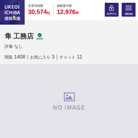
0
0
0
0
0
0
0
0
0
0
企業登録数
掲載案件数
,
,
3
0
5
7
4
1
2
9
7
6
社
件
隼 工務店
なし
評価
1408
｜
3
｜
11
閲覧
お気に入り
チャット