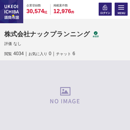
0
0
0
0
0
0
0
0
0
0
企業登録数
掲載案件数
,
,
3
0
5
7
4
1
2
9
7
6
社
件
株式会社ナックプランニング
なし
評価
4034
｜
0
｜
6
閲覧
お気に入り
チャット