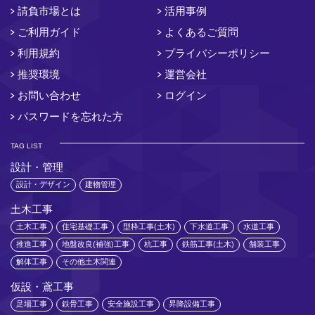
請負市場とは
活用事例
ご利用ガイド
よくあるご質問
利用規約
プライバシーポリシー
推奨環境
運営会社
お問い合わせ
ログイン
パスワードを忘れた方
TAG LIST
設計・管理
設計・デザイン
建物管理
土木工事
土木工事
住宅基礎工事
型枠工事(土木)
下水道工事
水道工事
推進工事
地盤改良(補強)工事
杭工事
鉄筋工事(土木)
舗装工事
解体工事
その他土木関連
仮設・鳶工事
足場工事
鉄骨工事
安全施設工事
昇降設備工事