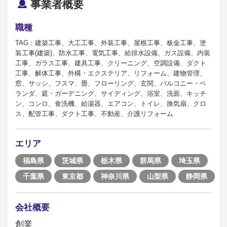
事業者概要
職種
TAG：建築工事、大工工事、外装工事、屋根工事、板金工事、塗
装工事(建築)、防水工事、電気工事、給排水設備、ガス設備、内装
工事、ガラス工事、建具工事、クリーニング、空調設備、ダクト
工事、解体工事、外構・エクステリア、リフォーム、建物管理、
窓、サッシ、フスマ、畳、フローリング、玄関、バルコニー・ベ
ランダ、庭・ガーデニング、サイディング、浴室、洗面、キッチ
ン、コンロ、食洗機、給湯器、エアコン、トイレ、換気扇、クロ
ス、配管工事、ダクト工事、不動産、介護リフォーム
エリア
福島県
茨城県
栃木県
群馬県
埼玉県
千葉県
東京都
神奈川県
山梨県
静岡県
会社概要
創業