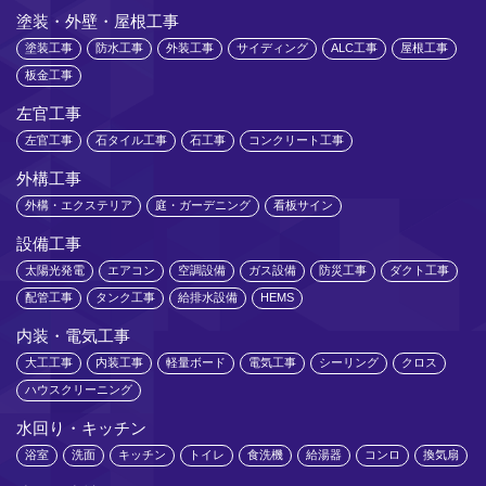
塗装・外壁・屋根工事
塗装工事
防水工事
外装工事
サイディング
ALC工事
屋根工事
板金工事
左官工事
左官工事
石タイル工事
石工事
コンクリート工事
外構工事
外構・エクステリア
庭・ガーデニング
看板サイン
設備工事
太陽光発電
エアコン
空調設備
ガス設備
防災工事
ダクト工事
配管工事
タンク工事
給排水設備
HEMS
内装・電気工事
大工工事
内装工事
軽量ボード
電気工事
シーリング
クロス
ハウスクリーニング
水回り・キッチン
浴室
洗面
キッチン
トイレ
食洗機
給湯器
コンロ
換気扇