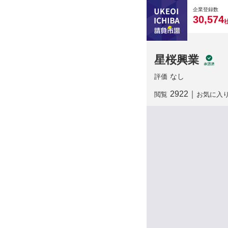
0
0
0
0
0
企業登録数
,
3
0
5
7
4
星桜興業
なし
評価
2922
｜
閲覧
お気に入