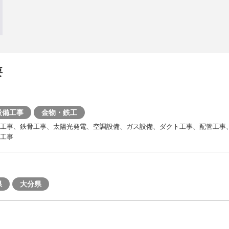
要
設備工事
金物・鉄工
場工事、鉄骨工事、太陽光発電、空調設備、ガス設備、ダクト工事、配管工事
工事
県
大分県