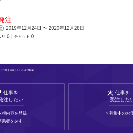
発注
2019年12月24日 〜 2020年12月28日
0
｜
0
入り
チャット
>
お仕事を依頼したい
> 星桜興業
仕事を
仕事を
発注したい
受注した
依頼内容を登録
募集中のお
事業者を探す