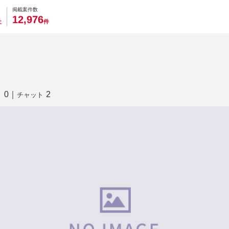
0
0
0
0
0
掲載案件数
,
1
2
9
7
6
社
件
0
｜
2
り
チャット