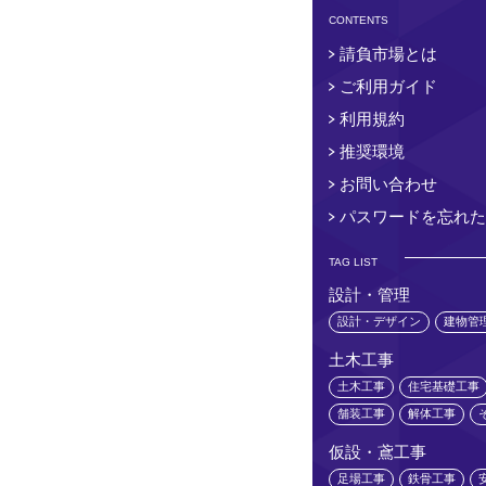
CONTENTS
請負市場とは
ご利用ガイド
利用規約
推奨環境
お問い合わせ
パスワードを忘れた
TAG LIST
設計・管理
設計・デザイン
建物管
土木工事
土木工事
住宅基礎工事
舗装工事
解体工事
仮設・鳶工事
足場工事
鉄骨工事