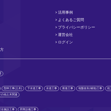
活用事例
よくあるご質問
プライバシーポリシー
運営会社
ログイン
方
理
型枠工事(土木)
下水道工事
水道工事
推進工事
地盤改良(補強)工事
杭
その他土木関連
安全施設工事
昇降設備工事