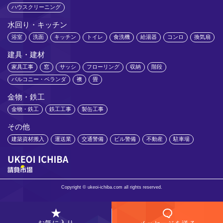
ハウスクリーニング
水回り・キッチン
浴室
洗面
キッチン
トイレ
食洗機
給湯器
コンロ
換気扇
建具・建材
家具工事
窓
サッシ
フローリング
収納
階段
バルコニー・ベランダ
襖
畳
金物・鉄工
金物・鉄工
鉄工工事
製缶工事
その他
建築資材搬入
運送業
交通警備
ビル警備
不動産
駐車場
Copyright © ukeoi-ichiba.com all rights reserved.