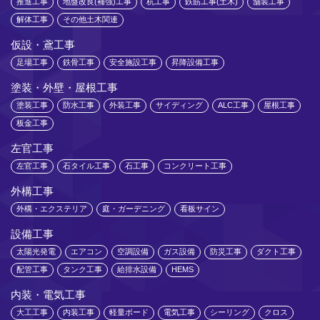
推進工事
地盤改良(補強)工事
杭工事
鉄筋工事(土木)
舗装工事
解体工事
その他土木関連
仮設・鳶工事
足場工事
鉄骨工事
安全施設工事
昇降設備工事
塗装・外壁・屋根工事
塗装工事
防水工事
外装工事
サイディング
ALC工事
屋根工事
板金工事
左官工事
左官工事
石タイル工事
石工事
コンクリート工事
外構工事
外構・エクステリア
庭・ガーデニング
看板サイン
設備工事
太陽光発電
エアコン
空調設備
ガス設備
防災工事
ダクト工事
配管工事
タンク工事
給排水設備
HEMS
内装・電気工事
大工工事
内装工事
軽量ボード
電気工事
シーリング
クロス