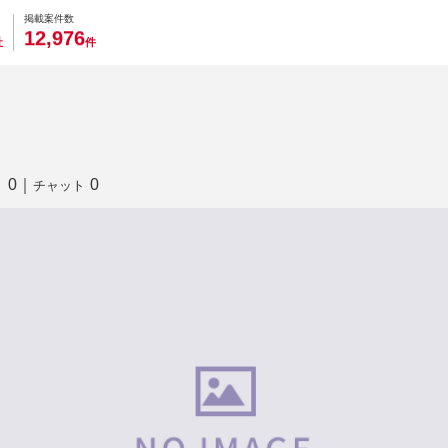
0
0
0
0
0
掲載案件数
,
1
2
9
7
6
社
件
0
｜
0
り
チャット