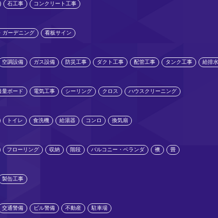
石工事
コンクリート工事
・ガーデニング
看板サイン
空調設備
ガス設備
防災工事
ダクト工事
配管工事
タンク工事
給排
軽量ボード
電気工事
シーリング
クロス
ハウスクリーニング
トイレ
食洗機
給湯器
コンロ
換気扇
フローリング
収納
階段
バルコニー・ベランダ
襖
畳
製缶工事
交通警備
ビル警備
不動産
駐車場