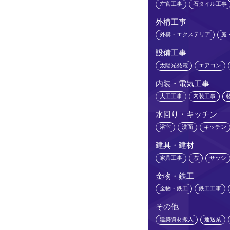
左官工事
石タイル工事
外構工事
外構・エクステリア
庭
設備工事
太陽光発電
エアコン
内装・電気工事
大工工事
内装工事
水回り・キッチン
浴室
洗面
キッチン
建具・建材
家具工事
窓
サッシ
金物・鉄工
金物・鉄工
鉄工工事
その他
建築資材搬入
運送業