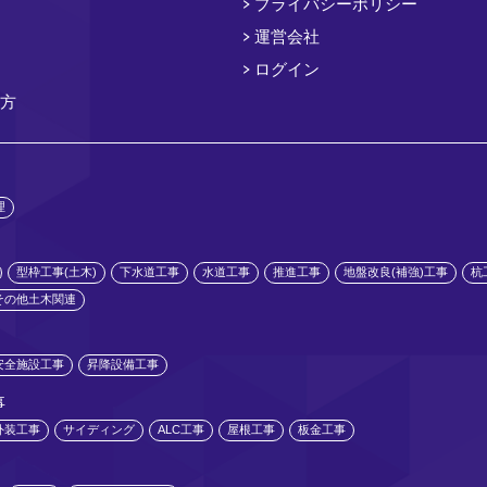
プライバシーポリシー
運営会社
ログイン
方
理
型枠工事(土木)
下水道工事
水道工事
推進工事
地盤改良(補強)工事
杭
その他土木関連
安全施設工事
昇降設備工事
事
外装工事
サイディング
ALC工事
屋根工事
板金工事