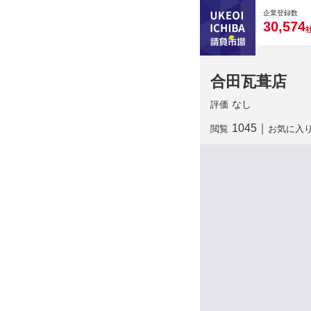
0
0
0
0
0
企業登録数
,
3
0
5
7
4
合田瓦葺店
なし
評価
1045
｜
閲覧
お気に入