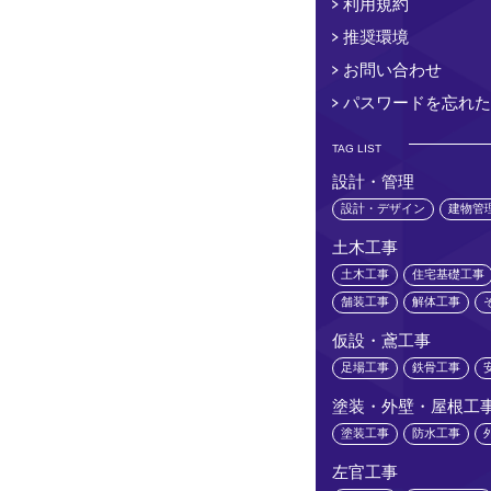
利用規約
推奨環境
お問い合わせ
パスワードを忘れた
TAG LIST
設計・管理
設計・デザイン
建物管
土木工事
土木工事
住宅基礎工事
舗装工事
解体工事
仮設・鳶工事
足場工事
鉄骨工事
塗装・外壁・屋根工
塗装工事
防水工事
左官工事