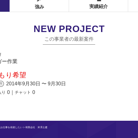
実績紹介
強み
NEW PROJECT
この事業者の最新案件
府
ガー作業
もり希望
2014年9月30日 〜 9月30日
0
｜
0
入り
チャット
>
お仕事を依頼したい
> 有限会社 米澤土建