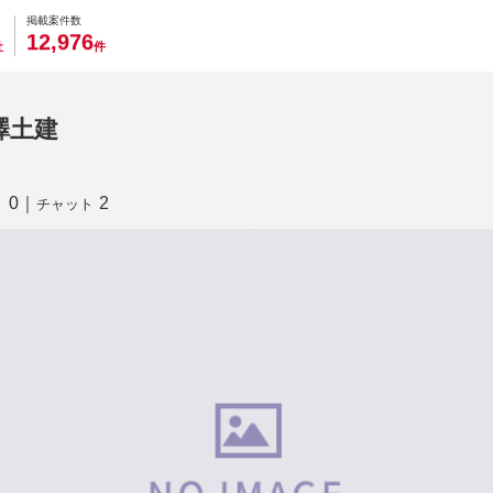
0
0
0
0
0
掲載案件数
,
1
2
9
7
6
社
件
澤土建
0
｜
2
り
チャット