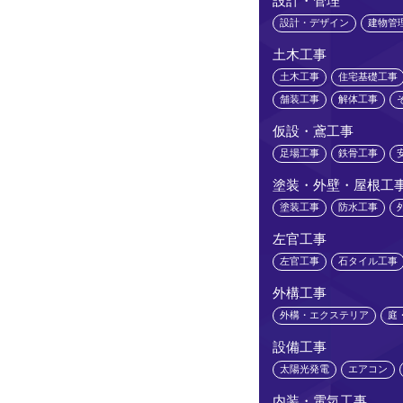
設計・管理
設計・デザイン
建物管
土木工事
土木工事
住宅基礎工事
舗装工事
解体工事
仮設・鳶工事
足場工事
鉄骨工事
塗装・外壁・屋根工
塗装工事
防水工事
左官工事
左官工事
石タイル工事
外構工事
外構・エクステリア
庭
設備工事
太陽光発電
エアコン
内装・電気工事