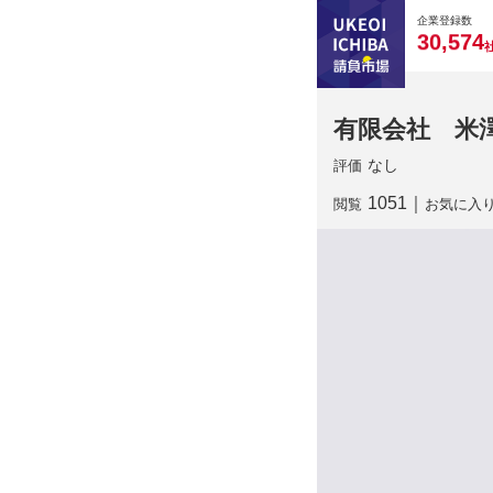
0
0
0
0
0
企業登録数
,
3
0
5
7
4
有限会社 米
なし
評価
1051
｜
閲覧
お気に入