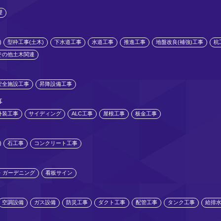
理
型枠工事(土木)
下水道工事
水道工事
推進工事
地盤改良(補強)工事
杭
その他土木関連
安全施設工事
昇降設備工事
事
外装工事
サイディング
ALC工事
屋根工事
板金工事
石工事
コンクリート工事
・ガーデニング
看板サイン
空調設備
ガス設備
防災工事
ダクト工事
配管工事
タンク工事
給排