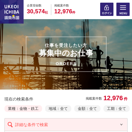
0
0
0
0
0
0
0
0
0
0
企業登録数
掲載案件数
,
,
3
0
5
7
4
1
2
9
7
6
社
件
仕事を受注したい方
募集中のお仕事
ORDERS
12,976
現在の検索条件
件
掲載案件数
業種：金物・鉄工
地域：全て
金額：全て
工期：全て
詳細な条件で検索