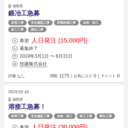
福島県
鍛冶工急募
鉄骨工事
安全施設工事
昇降設備工事
金物・鉄工
鉄工工事
製缶工事
人日発注 (15,000円)
希望
募集終了
2019年3月1日 〜 8月31日
技建株式会社
1175
｜
0
｜
0
なし
評価
閲覧
お気に入り
チャット
2019.02.16
福島県
溶接工急募！
鉄骨工事
安全施設工事
金物・鉄工
鉄工工事
製缶工事
人日発注 (30,000円)
希望