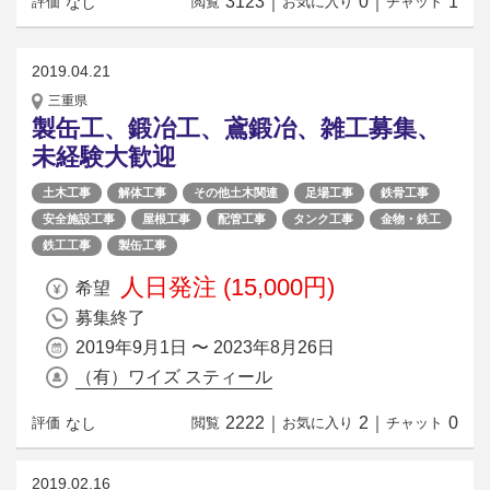
3123
｜
0
｜
1
なし
評価
閲覧
お気に入り
チャット
2019.04.21
三重県
製缶工、鍛冶工、鳶鍛冶、雑工募集、
未経験大歓迎
土木工事
解体工事
その他土木関連
足場工事
鉄骨工事
安全施設工事
屋根工事
配管工事
タンク工事
金物・鉄工
鉄工工事
製缶工事
人日発注 (15,000円)
希望
募集終了
2019年9月1日 〜 2023年8月26日
（有）ワイズ スティール
2222
｜
2
｜
0
なし
評価
閲覧
お気に入り
チャット
2019.02.16