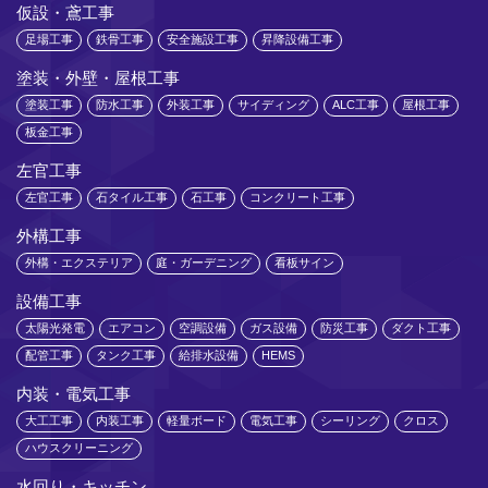
仮設・鳶工事
足場工事
鉄骨工事
安全施設工事
昇降設備工事
塗装・外壁・屋根工事
塗装工事
防水工事
外装工事
サイディング
ALC工事
屋根工事
板金工事
左官工事
左官工事
石タイル工事
石工事
コンクリート工事
外構工事
外構・エクステリア
庭・ガーデニング
看板サイン
設備工事
太陽光発電
エアコン
空調設備
ガス設備
防災工事
ダクト工事
配管工事
タンク工事
給排水設備
HEMS
内装・電気工事
大工工事
内装工事
軽量ボード
電気工事
シーリング
クロス
ハウスクリーニング
水回り・キッチン