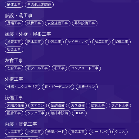
解体工事
その他土木関連
仮設・鳶工事
足場工事
鉄骨工事
安全施設工事
昇降設備工事
塗装・外壁・屋根工事
塗装工事
防水工事
外装工事
サイディング
ALC工事
屋根工事
板金工事
左官工事
左官工事
石タイル工事
石工事
コンクリート工事
外構工事
外構・エクステリア
庭・ガーデニング
看板サイン
設備工事
太陽光発電
エアコン
空調設備
ガス設備
防災工事
ダクト工事
配管工事
タンク工事
給排水設備
HEMS
内装・電気工事
大工工事
内装工事
軽量ボード
電気工事
シーリング
クロス