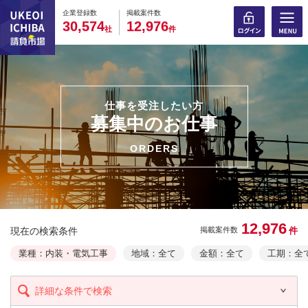
0
0
0
0
0
0
0
0
0
0
企業登録数
掲載案件数
,
,
3
0
5
7
4
1
2
9
7
6
社
件
仕事を受注したい方
募集中のお仕事
ORDERS
12,976
現在の検索条件
件
掲載案件数
業種：内装・電気工事
地域：全て
金額：全て
工期：全
詳細な条件で検索