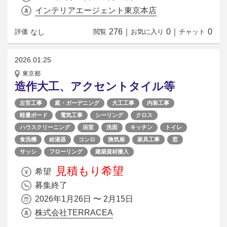
インテリアエージェント東京本店
276
｜
0
｜
0
なし
評価
閲覧
お気に入り
チャット
2026.01.25
東京都
造作大工、アクセントタイル等
左官工事
庭・ガーデニング
大工工事
内装工事
軽量ボード
電気工事
シーリング
クロス
ハウスクリーニング
浴室
洗面
キッチン
トイレ
食洗機
給湯器
コンロ
換気扇
家具工事
窓
サッシ
フローリング
建築資材搬入
見積もり希望
希望
募集終了
2026年1月26日 〜 2月15日
株式会社TERRACEA