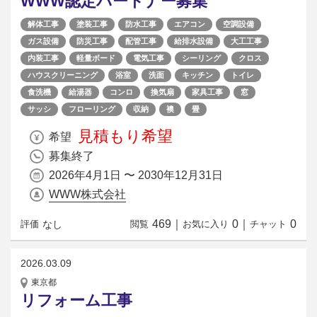
WWW認定パートナー募集
解体工事
塗装工事
防水工事
エアコン
空調設備
ガス設備
防災工事
配管工事
給排水設備
大工工事
内装工事
軽量ボード
電気工事
シーリング
クロス
ハウスクリーニング
浴室
洗面
キッチン
トイレ
食洗機
給湯器
コンロ
換気扇
家具工事
窓
サッシ
フローリング
収納
襖
畳
見積もり希望
希望
募集終了
2026年4月1日 〜 2030年12月31日
WWW株式会社
469
｜
0
｜
0
なし
評価
閲覧
お気に入り
チャット
2026.03.09
東京都
リフォーム工事