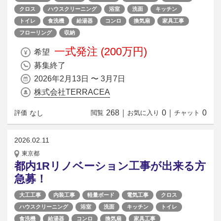
クロス
ハウスクリーニング
浴室
洗面
キッチン
トイレ
食洗機
給湯器
コンロ
換気扇
家具工事
フローリング
収納
一式発注 (200万円)
希望
募集終了
2026年2月13日 〜 3月7日
株式会社TERRACEA
268
｜
0
｜
0
なし
評価
閲覧
お気に入り
チャット
2026.02.11
東京都
都内1Rリノベーション工事が出来る方
急募！
大工工事
内装工事
軽量ボード
電気工事
クロス
ハウスクリーニング
浴室
洗面
キッチン
トイレ
食洗機
給湯器
コンロ
換気扇
家具工事