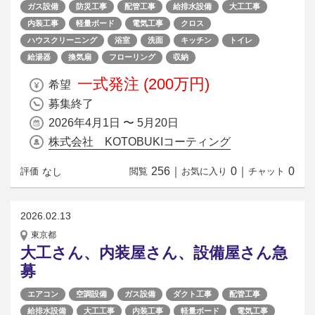
ガス設備
防災工事
配管工事
給排水設備
大工工事
内装工事
軽量ボード
電気工事
クロス
ハウスクリーニング
浴室
洗面
キッチン
トイレ
給湯器
換気扇
フローリング
収納
一式発注 (200万円)
希望
募集終了
2026年4月1日 〜 5月20日
株式会社 KOTOBUKIコーティング
256
｜
0
｜
0
なし
評価
閲覧
お気に入り
チャット
2026.02.13
東京都
大工さん、内装屋さん、設備屋さん急
募
エアコン
空調設備
ガス設備
ダクト工事
配管工事
給排水設備
大工工事
内装工事
軽量ボード
電気工事